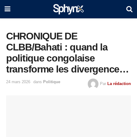
CHRONIQUE DE
CLBB/Bahati : quand la
politique congolaise
transforme les divergences
en fautes
24 mars 2026
dans
Politique
Par
La rédaction