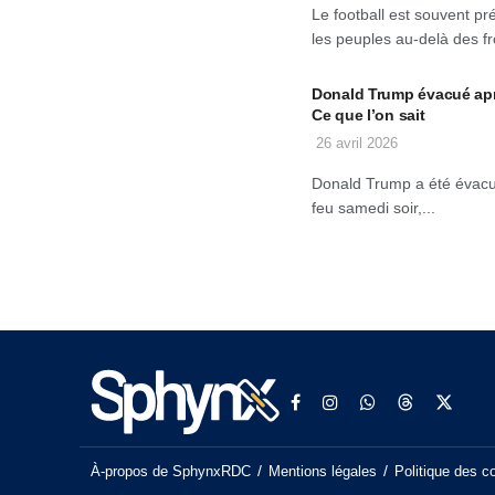
Le football est souvent p
les peuples au-delà des fro
Donald Trump évacué aprè
Ce que l’on sait
26 avril 2026
Donald Trump a été évacu
feu samedi soir,...
À-propos de SphynxRDC
Mentions légales
Politique des c