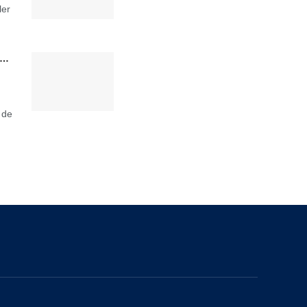
ler
»…
 de