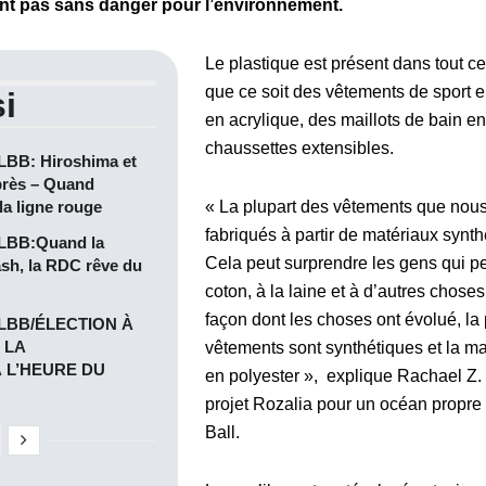
ont pas sans danger pour l’environnement.
Le plastique est présent dans tout c
que ce soit des vêtements de sport e
i
en acrylique, des maillots de bain e
chaussettes extensibles.
B: Hiroshima et
près – Quand
la ligne rouge
« La plupart des vêtements que nous
fabriqués à partir de matériaux synth
BB:Quand la
Cela peut surprendre les gens qui pe
ash, la RDC rêve du
coton, à la laine et à d’autres chose
façon dont les choses ont évolué, la
LBB/ÉLECTION À
: LA
vêtements sont synthétiques et la maj
 L’HEURE DU
en polyester », explique Rachael Z. M
projet Rozalia pour un océan propre 
Ball.