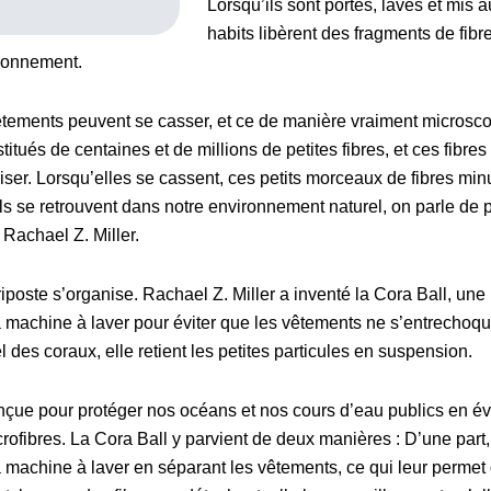
Lorsqu’ils sont portés, lavés et mis 
habits libèrent des fragments de fibr
ironnement.
vêtements peuvent se casser, et ce de manière vraiment microsc
titués de centaines et de millions de petites fibres, et ces fibres 
iser. Lorsqu’elles se cassent, ces petits morceaux de fibres mi
’ils se retrouvent dans notre environnement naturel, on parle de p
 Rachael Z. Miller.
iposte s’organise. Rachael Z. Miller a inventé la Cora Ball, une
a machine à laver pour éviter que les vêtements ne s’entrechoque
 des coraux, elle retient les petites particules en suspension.
onçue pour protéger nos océans et nos cours d’eau publics en év
icrofibres. La Cora Ball y parvient de deux manières : D’une part, 
a machine à laver en séparant les vêtements, ce qui leur permet