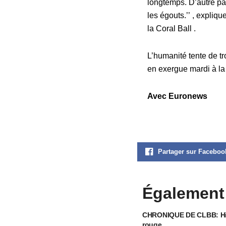
longtemps. D’autre par
les égouts.’’ , expliq
la Coral Ball .
L’humanité tente de t
en exergue mardi à la 
Avec Euronews
Partager sur Faceboo
Également
CHRONIQUE DE CLBB: Hiro
rouge