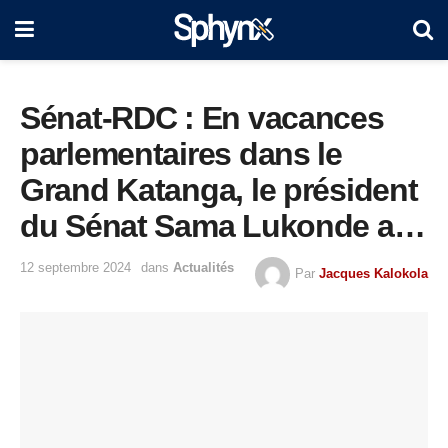
Sénat-RDC : En vacances
parlementaires dans le
Grand Katanga, le président
du Sénat Sama Lukonde a
recueilli toutes les
12 septembre 2024
dans
Actualités
Par
Jacques Kalokola
préoccupations de sa base
pour rendre compte et faire
le suivi