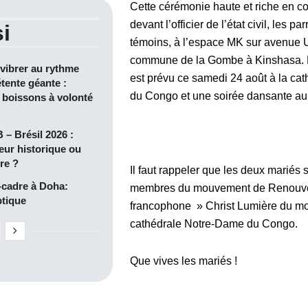
Cette cérémonie haute et riche en co
devant l’officier de l’état civil, les pa
i
témoins, à l’espace MK sur avenue U
commune de la Gombe à Kinshasa. L
 vibrer au rythme
est prévu ce samedi 24 août à la ca
tente géante :
du Congo et une soirée dansante au
t boissons à volonté
– Brésil 2026 :
eur historique ou
re ?
Il faut rappeler que les deux mariés s
-cadre à Doha:
membres du mouvement de Renouve
ptique
francophone » Christ Lumière du m
cathédrale Notre-Dame du Congo.
Que vives les mariés !