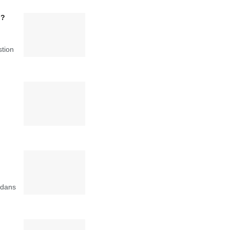
 ?
stion
 dans