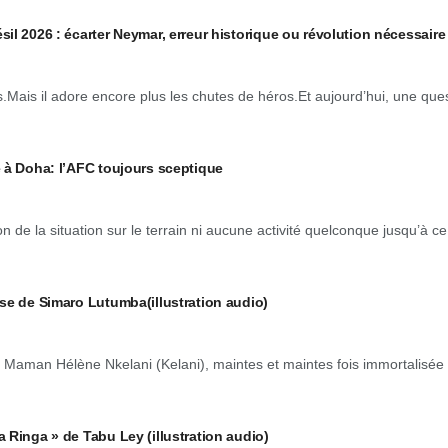
l 2026 : écarter Neymar, erreur historique ou révolution nécessaire
s.Mais il adore encore plus les chutes de héros.Et aujourd’hui, une que
 à Doha: l’AFC toujours sceptique
on de la situation sur le terrain ni aucune activité quelconque jusqu’à ce
se de Simaro Lutumba(illustration audio)
aman Hélène Nkelani (Kelani), maintes et maintes fois immortalisée
 Ringa » de Tabu Ley (illustration audio)