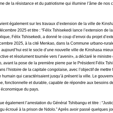
me de la résistance et du patriotisme qui illumine l’âme de nos
vient également sur les travaux d’extension de la ville de Kins
 décembre 2025 et titre : “Félix Tshisekedi lance l’extension de l
ique, Félix Tshisekedi, a donné le coup d’envoi du projet d’exte
écembre 2025, à la cité Menkao, dans la Commune urbano-rural
 aujourd’hui est le socle d’une nouvelle ville de Kinshasa mieu
tive et résolument tournée vers l’avenir», a déclaré le ministre
ro, avant la pose de la première pierre par le Président Félix Tsh
 l’histoire de la capitale congolaise, avec l’objectif de mettre f
 humain qui caractérisaient jusqu’à présent la ville. Le gouver
ne, fonctionnelle et durable, capable de répondre aux besoins de
e économique du pays.
e également l’arrestation du Général Tshibangu et titre : “Justice
u écroué à la prison de Ndolo.” Après avoir passé quelques jou