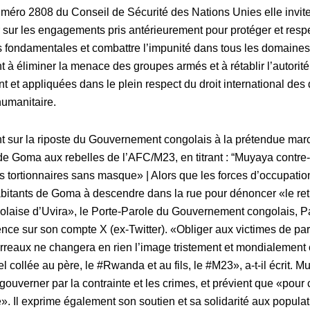
uméro 2808 du Conseil de Sécurité des Nations Unies elle invi
 sur les engagements pris antérieurement pour protéger et respec
s fondamentales et combattre l’impunité dans tous les domaines, 
 à éliminer la menace des groupes armés et à rétablir l’autorité 
 et appliquées dans le plein respect du droit international des 
humanitaire.
t sur la riposte du Gouvernement congolais à la prétendue mar
 de Goma aux rebelles de l’AFC/M23, en titrant : “Muyaya contre-
 tortionnaires sans masque» | Alors que les forces d’occupatio
bitants de Goma à descendre dans la rue pour dénoncer «le ret
laise d’Uvira», le Porte-Parole du Gouvernement congolais, P
e sur son compte X (ex-Twitter). «Obliger aux victimes de part
rreaux ne changera en rien l’image tristement et mondialement
el collée au père, le #Rwanda et au fils, le #M23», a-t-il écrit. 
uverner par la contrainte et les crimes, et prévient que «pour 
». Il exprime également son soutien et sa solidarité aux popula