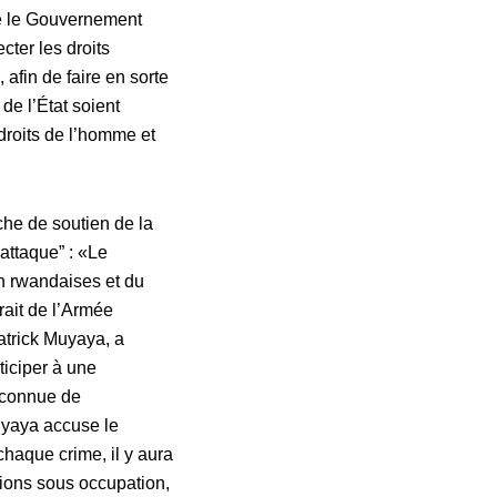
te le Gouvernement
ter les droits
afin de faire en sorte
de l’État soient
droits de l’homme et
che de soutien de la
attaque” : «Le
n rwandaises et du
rait de l’Armée
atrick Muyaya, a
iciper à une
 connue de
Muyaya accuse le
chaque crime, il y aura
tions sous occupation,