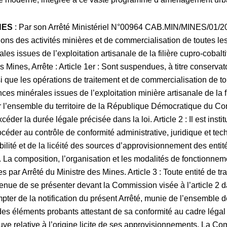
NES
: Par son Arrêté Ministériel N°00964 CAB.MIN/MINES/01/
ns des activités minières et de commercialisation de toutes les
es issues de l’exploitation artisanale de la filière cupro-cobal
Mines, Arrête : Article 1er : Sont suspendues, à titre conservatoi
si que les opérations de traitement et de commercialisation de to
ces minérales issues de l’exploitation minière artisanale de la f
ur l’ensemble du territoire de la République Démocratique du Co
éder la durée légale précisée dans la loi. Article 2 : Il est ins
éder au contrôle de conformité administrative, juridique et tech
abilité et de la licéité des sources d’approvisionnement des entit
er. La composition, l’organisation et les modalités de fonctionnem
 par Arrêté du Ministre des Mines. Article 3 : Toute entité de tra
enue de se présenter devant la Commission visée à l’article 2 d
mpter de la notification du présent Arrêté, munie de l’ensemble
 des éléments probants attestant de sa conformité au cadre légal
uve relative à l’origine licite de ses approvisionnements. La C