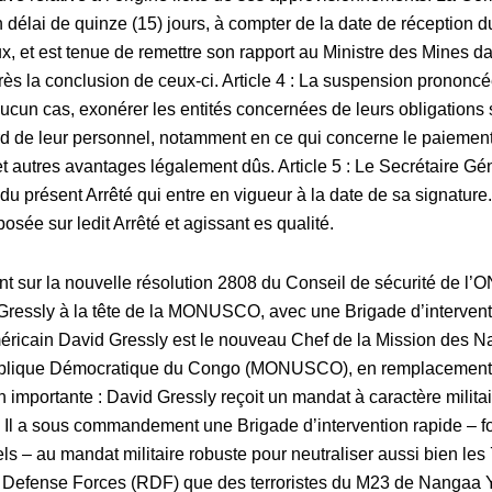
un délai de quinze (15) jours, à compter de la date de réception 
x, et est tenue de remettre son rapport au Ministre des Mines da
rès la conclusion de ceux-ci. Article 4 : La suspension prononc
aucun cas, exonérer les entités concernées de leurs obligations 
ard de leur personnel, notamment en ce qui concerne le paiemen
 et autres avantages légalement dûs. Article 5 : Le Secrétaire G
du présent Arrêté qui entre en vigueur à la date de sa signature
ée sur ledit Arrêté et agissant es qualité.
nt sur la nouvelle résolution 2808 du Conseil de sécurité de l’
Gressly à la tête de la MONUSCO, avec une Brigade d’interven
Américain David Gressly est le nouveau Chef de la Mission des N
publique Démocratique du Congo (MONUSCO), en remplacement
n importante : David Gressly reçoit un mandat à caractère milita
e. Il a sous commandement une Brigade d’intervention rapide – f
els – au mandat militaire robuste pour neutraliser aussi bien le
Defense Forces (RDF) que des terroristes du M23 de Nangaa Yo