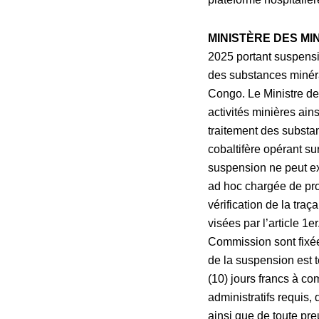
MINISTÈRE DES MI
2025 portant suspensio
des substances minéral
Congo. Le Ministre des 
activités minières ain
traitement des substan
cobaltifère opérant s
suspension ne peut exc
ad hoc chargée de proc
vérification de la traç
visées par l’article 1
Commission sont fixées
de la suspension est t
(10) jours francs à co
administratifs requis,
ainsi que de toute pre