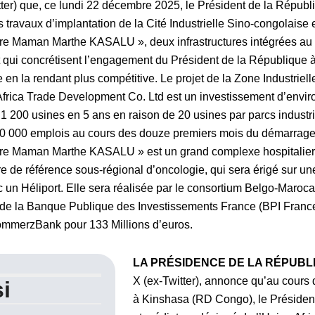
ter) que, ce lundi 22 décembre 2025, le Président de la Républ
s travaux d’implantation de la Cité Industrielle Sino-congolaise
ière Maman Marthe KASALU », deux infrastructures intégrées au 
t qui concrétisent l’engagement du Président de la République à 
en la rendant plus compétitive. Le projet de la Zone Industriel
Africa Trade Development Co. Ltd est un investissement d’envir
 1 200 usines en 5 ans en raison de 20 usines par parcs industri
30 000 emplois au cours des douze premiers mois du démarrage
ière Maman Marthe KASALU » est un grand complexe hospitalier p
re de référence sous-régional d’oncologie, qui sera érigé sur un
c un Héliport. Elle sera réalisée par le consortium Belgo-Maro
t de la Banque Publique des Investissements France (BPI France 
mmerzBank pour 133 Millions d’euros.
LA PRÉSIDENCE DE LA RÉPUBL
X (ex-Twitter), annonce qu’au cours d
i
à Kinshasa (RD Congo), le Présiden