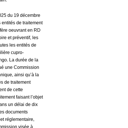
2025 du 19 décembre
 entités de traitement
tifère oeuvrant en RD
re et préventif, les
utes les entités de
ilière cupro-
ngo. La durée de la
titué une Commission
nique, ainsi qu’à la
és de traitement
ent de cette
itement faisant l’objet
ans un délai de dix
 des documents
 et réglementaire,
ommission visée à