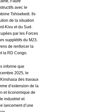
caine, Faure
tructifs avec le
toine Tshisekedi. Ils
tion de la situation
rd-Kivu et du Sud-
ccupées par les Forces
rs supplétifs du M23.
yens de renforcer la
 et la RD Congo.
us informe que
écembre 2025, le
à Kinshasa des travaux
ramme d’extension de la
ain et économique de
 industriel et
le lancement d’une
ain.