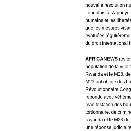
nouvelle résolution n
congolais à s’appuyer
humains et les liberté
que les mesures visant
évaluées régulièrement
du droit international 
AFRICANEWS
revien
population de la ville
Rwanda et le M23, des
M23 ont obligé des ha
Révolutionnaire Congo
répondu avec véhémenc
manifestation des bou
tortionnaire, de crimin
Rwanda et le M23 de go
une réponse judiciaire