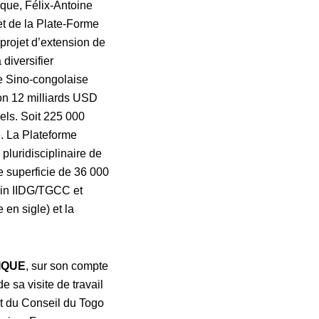
ique, Félix-Antoine
 et de la Plate-Forme
projet d’extension de
diversifier
le Sino-congolaise
on 12 milliards USD
els. Soit 225 000
. La Plateforme
luridisciplinaire de
e superficie de 36 000
cain IIDG/TGCC et
en sigle) et la
IQUE
, sur son compte
e sa visite de travail
t du Conseil du Togo