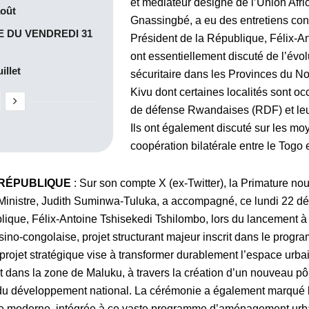
et médiateur désigné de l’Union Afri
août
Gnassingbé, a eu des entretiens cons
 DU VENDREDI 31
Président de la République, Félix-An
ont essentiellement discuté de l’évolu
illet
sécuritaire dans les Provinces du No
Kivu dont certaines localités sont o
de défense Rwandaises (RDF) et leu
Ils ont également discuté sur les mo
coopération bilatérale entre le Togo
 RÉPUBLIQUE
: Sur son compte X (ex-Twitter), la Primature no
inistre, Judith Suminwa-Tuluka, a accompagné, ce lundi 22 d
lique, Félix-Antoine Tshisekedi Tshilombo, lors du lancement 
e sino-congolaise, projet structurant majeur inscrit dans le prog
 projet stratégique vise à transformer durablement l’espace urb
 dans la zone de Maluku, à travers la création d’un nouveau pôle
 du développement national. La cérémonie a également marqué 
ère moderne, intégrée à ce vaste programme d’aménagement urb