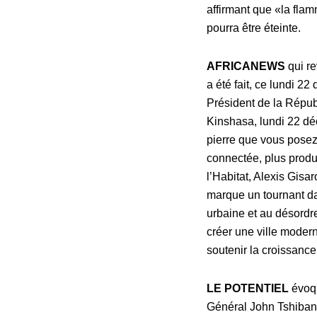
affirmant que «la flam
pourra être éteinte.
AFRICANEWS
qui re
a été fait, ce lundi 22
Président de la Républ
Kinshasa, lundi 22 d
pierre que vous posez
connectée, plus produc
l’Habitat, Alexis Gisa
marque un tournant dans
urbaine et au désordre
créer une ville moder
soutenir la croissanc
LE POTENTIEL
évoqu
Général John Tshibang