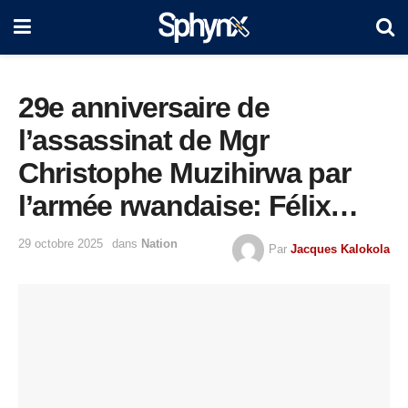
29e anniversaire de
l’assassinat de Mgr
Christophe Muzihirwa par
l’armée rwandaise: Félix
Tshisekedi appelle les
29 octobre 2025
dans
Nation
Par
Jacques Kalokola
populations de deux Kivu à
la résistance