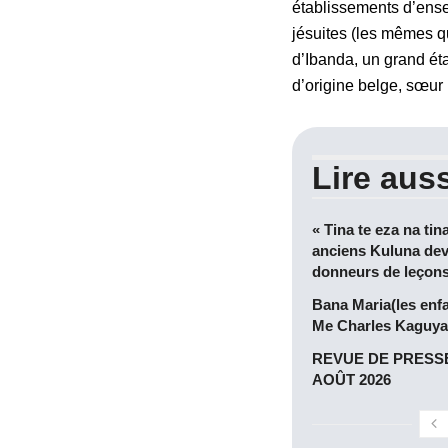
établissements d’ensei
jésuites (les mêmes qu
d’Ibanda, un grand éta
d’origine belge, sœur
Lire auss
« Tina te eza na tin
anciens Kuluna dev
donneurs de leçon
Bana Maria(les enf
Me Charles Kaguya
REVUE DE PRESSE
AOÛT 2026