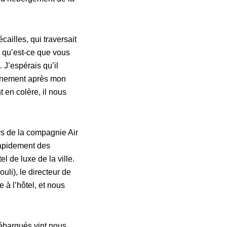
ailles, qui traversait
ts qu’est-ce que vous
. J’espérais qu’il
onnement après mon
t en colère, il nous
rs de la compagnie Air
 rapidement des
 de luxe de la ville.
uli), le directeur de
 à l’hôtel, et nous
débarqués vint nous