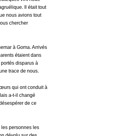
uélique. Il était tout
que nous avions tout
 nous chercher
uchemar à Goma. Arrivés
arents étaient dans
 portés disparus à
cune trace de nous.
œurs qui ont conduit à
ais a-t-il changé
 désespérer de ce
s les personnes les
son dévolu sur des