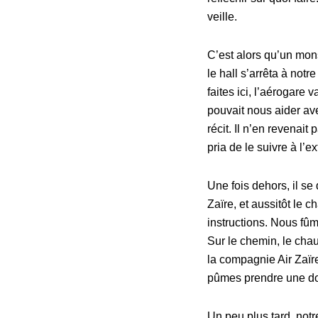
veille.
C’est alors qu’un mons
le hall s’arrêta à not
faites ici, l’aérogare 
pouvait nous aider av
récit. Il n’en revenait
pria de le suivre à l’e
Une fois dehors, il s
Zaïre, et aussitôt le 
instructions. Nous fûm
Sur le chemin, le chau
la compagnie Air Zaïre
pûmes prendre une do
Un peu plus tard, notr