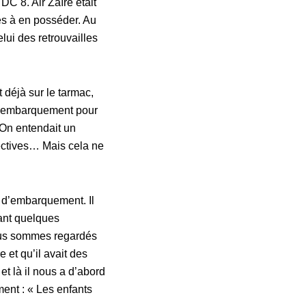
DC 8. Air Zaïre était
es à en posséder. Au
elui des retrouvailles
déjà sur le tarmac,
 l’embarquement pour
 On entendait un
vectives… Mais cela ne
e d’embarquement. Il
dant quelques
nous sommes regardés
e et qu’il avait des
et là il nous a d’abord
ment : « Les enfants