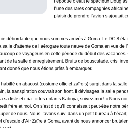
l’époque c’était le spacieux Douglas 
l’une des rares compagnies africain
plaisir de prendre l’avion s’ajoutait c
oie débordante que nous sommes arrivés à Goma. Le DC 8 était 
la salle d’attente de l’aérogare toute neuve de Goma en vue de
beaucoup de voyageurs en cette période du début des vacances.
nt de la salle d’enregistrement. Bruits de bousculade, cris, in
étant donné que nous étions prêts à embarquer.
abillé en abacost (costume officiel zaïrois) surgit dans la sall
ain, la transpiration couvrait son front. Il dévisagea la salle pen
a sa liste et cria : « les enfants Kabuya, suivez-moi ! » Nous 
tit frère et moi. On s’est dit qu’il connaissait peut-être notre pèr
cuper de nous. Nous l’avons suivi dans un petit bureau à l’écart, 
hef d’escale d’Air Zaïre à Goma, avant de nous annoncer brutale