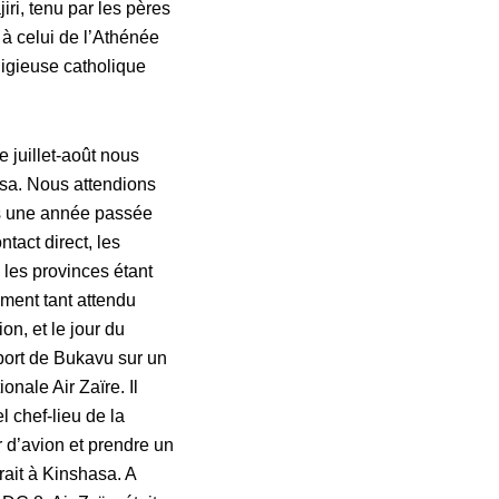
iri, tenu par les pères
s à celui de l’Athénée
eligieuse catholique
juillet-août nous
asa. Nous attendions
ès une année passée
tact direct, les
les provinces étant
ment tant attendu
on, et le jour du
ort de Bukavu sur un
nale Air Zaïre. Il
 chef-lieu de la
 d’avion et prendre un
ait à Kinshasa. A