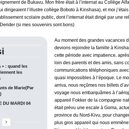
gnement de Bukavu. Mon frère était à l’internat au Collège Alfaj
i dirigeaient l’illustre collège Boboto à Kinshasa), et moi j’étai
blissement scolaire public, dont l’internat était dirigé par une r
 Derider (si mes souvenirs sont bons)
Au moment des grandes vacances de 
devions rejoindre la famille à Kinsh
i
cette période avec impatience, apr
loin des parents et des amis, sans con
a » : quand les
communications téléphoniques avec 
iennent les
quasi impossibles à l’époque. Le mo
s
arriva, nous reçûmes nos billets d’avi
ants de Marie(Par
voyage nous embarquâmes à l’aérop
)
appareil Fokker de la compagnie natio
 DU MARDI 04
était prévu une escale à Goma, actuel
province du Nord-Kivu, pour changer
plus gros appareil qui nous emmèner