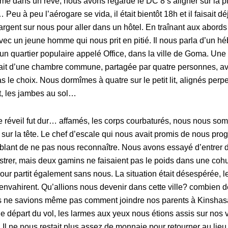
me dans un rêve, nous avons regardé le DC 8 s’aligner sur la pis
eu à peu l’aérogare se vida, il était bientôt 18h et il faisait 
rgent sur nous pour aller dans un hôtel. En traînant aux abords
ec un jeune homme qui nous prit en pitié. Il nous parla d’un h
un quartier populaire appelé Office, dans la ville de Goma. Une 
sait d’une chambre commune, partagée par quatre personnes, avec
 le choix. Nous dormîmes à quatre sur le petit lit, alignés perp
 lit, les jambes au sol…
e réveil fut dur… affamés, les corps courbaturés, nous nous so
s sur la tête. Le chef d’escale qui nous avait promis de nous pro
blant de ne pas nous reconnaître. Nous avons essayé d’entrer 
istrer, mais deux gamins ne faisaient pas le poids dans une cohu
jour partit également sans nous. La situation était désespérée, le
vahirent. Qu’allions nous devenir dans cette ville? combien d
s ne savions même pas comment joindre nos parents à Kinshasa
 départ du vol, les larmes aux yeux nous étions assis sur nos v
re. Il ne nous restait plus assez de monnaie pour retourner au li