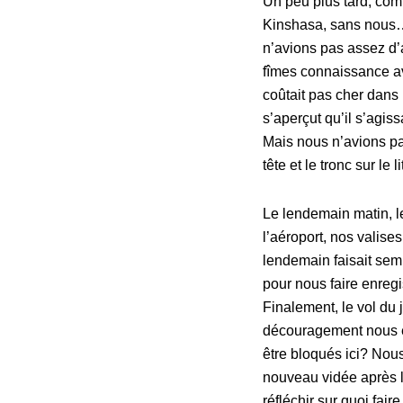
Un peu plus tard, com
Kinshasa, sans nous… P
n’avions pas assez d’a
fîmes connaissance av
coûtait pas cher dans 
s’aperçut qu’il s’agis
Mais nous n’avions pas
tête et le tronc sur le
Le lendemain matin, l
l’aéroport, nos valise
lendemain faisait sem
pour nous faire enreg
Finalement, le vol du 
découragement nous en
être bloqués ici? Nou
nouveau vidée après le
réfléchir sur quoi fai