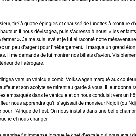
ieur, tiré à quatre épingles et chaussé de lunettes à monture d’éc
re hauteur. Il nous dévisagea, puis s’adressa à nous: « les enfan
va fermer ». Je me suis levé et je lui ai raconté notre mésaventure
ec un peu d’argent pour l’hébergement. Il marqua un grand ét
 pas. Il me demanda de lui montrer nos billets d’avion. Visiblemen
xtérieur de l’aérogare.
e dirigea vers un véhicule combi Volkswagen marqué aux couleu
chauffeur et son acolyte se mirent au garde à vous. Il leur donna
es embarqués dans le véhicule et on nous conduisit vers un hôtel
ffeur nous apprendra qu’il s’agissait de monsieur Ndjoli (ou Ndjo
 pour l’Afrique de l’est. On nous installa dans une belle chambre
uche et nous changer.
e surprise fut immense lorsque le chef d’escale qui nous avait 