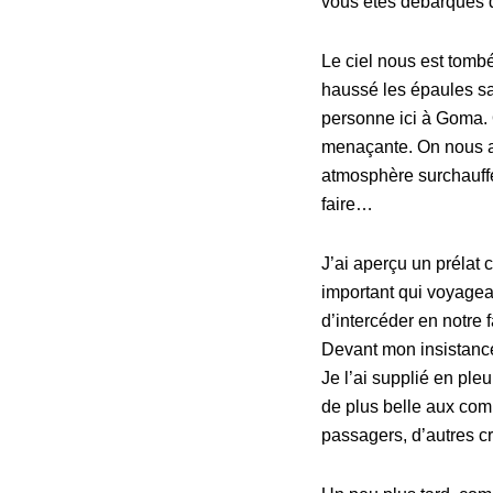
vous êtes débarqués 
Le ciel nous est tombé
haussé les épaules s
personne ici à Goma. Q
menaçante. On nous a 
atmosphère surchauff
faire…
J’ai aperçu un prélat 
important qui voyageai
d’intercéder en notre 
Devant mon insistance,
Je l’ai supplié en ple
de plus belle aux comp
passagers, d’autres cr