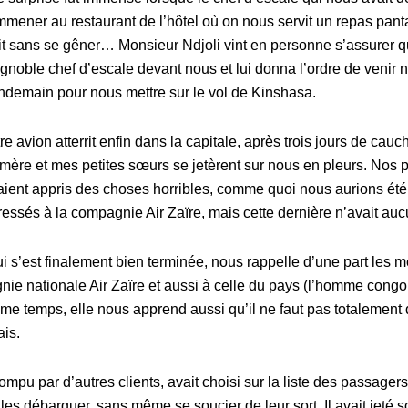
ener au restaurant de l’hôtel où on nous servit un repas pantagr
tait sans se gêner… Monsieur Ndjoli vint en personne s’assurer 
 l’ignoble chef d’escale devant nous et lui donna l’ordre de venir
ndemain pour nous mettre sur le vol de Kinshasa.
re avion atterrit enfin dans la capitale, après trois jours de ca
mère et mes petites sœurs se jetèrent sur nous en pleurs. Nos p
avaient appris des choses horribles, comme quoi nous aurions été
ressés à la compagnie Air Zaïre, mais cette dernière n’avait au
i s’est finalement bien terminée, nous rappelle d’une part les m
agnie nationale Air Zaïre et aussi à celle du pays (l’homme congol
me temps, elle nous apprend aussi qu’il ne faut pas totalement
is.
ompu par d’autres clients, avait choisi sur la liste des passager
les débarquer, sans même se soucier de leur sort. Il avait jeté 