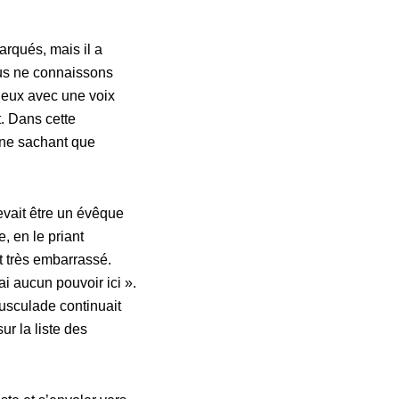
arqués, mais il a
us ne connaissons
lieux avec une voix
. Dans cette
 ne sachant que
devait être un évêque
, en le priant
t très embarrassé.
ai aucun pouvoir ici ».
ousculade continuait
r la liste des