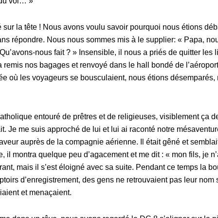
du vol… »
 sur la tête ! Nous avons voulu savoir pourquoi nous étions déb
ans répondre. Nous nous sommes mis à le supplier: « Papa, no
u’avons-nous fait ? » Insensible, il nous a priés de quitter les 
remis nos bagages et renvoyé dans le hall bondé de l’aéroport
ée où les voyageurs se bousculaient, nous étions désemparés,
catholique entouré de prêtres et de religieuses, visiblement ça 
t. Je me suis approché de lui et lui ai raconté notre mésaventure
faveur auprès de la compagnie aérienne. Il était gêné et semblai
 il montra quelque peu d’agacement et me dit : « mon fils, je n’
urant, mais il s’est éloigné avec sa suite. Pendant ce temps la b
toirs d’enregistrement, des gens ne retrouvaient pas leur nom su
iaient et menaçaient.