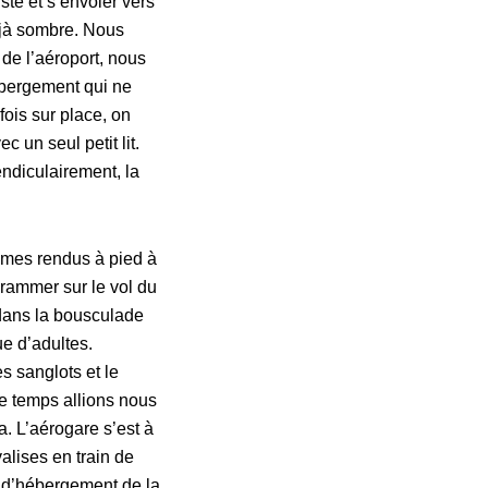
te et s’envoler vers
déjà sombre. Nous
 de l’aéroport, nous
ébergement qui ne
fois sur place, on
 un seul petit lit.
endiculairement, la
mmes rendus à pied à
grammer sur le vol du
dans la bousculade
e d’adultes.
s sanglots et le
e temps allions nous
. L’aérogare s’est à
alises en train de
eu d’hébergement de la