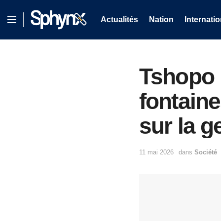
Actualités
Nation
Internatio
Tshopo 
fontain
sur la g
11 mai 2026
dans
Société