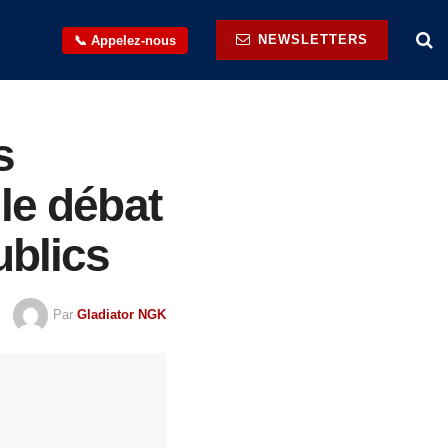
NEWSLETTERS
📞 Appelez-nous
s
le débat
ublics
Par
Gladiator NGK