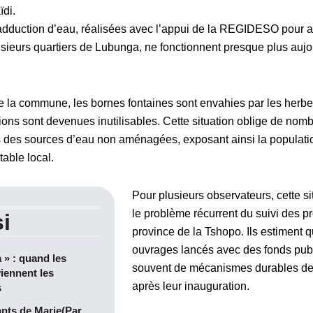
di.
’adduction d’eau, réalisées avec l’appui de la REGIDESO pour a
usieurs quartiers de Lubunga, ne fonctionnent presque plus aujou
e la commune, les bornes fontaines sont envahies par les herbes
ations sont devenues inutilisables. Cette situation oblige de nom
 des sources d’eau non aménagées, exposant ainsi la populati
table local.
Pour plusieurs observateurs, cette s
le problème récurrent du suivi des pr
i
province de la Tshopo. Ils estiment
ouvrages lancés avec des fonds pub
a » : quand les
souvent de mécanismes durables de g
iennent les
après leur inauguration.
s
ants de Marie(Par