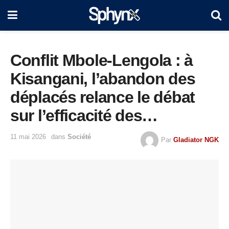
Conflit Mbole-Lengola : à
Kisangani, l’abandon des
déplacés relance le débat
sur l’efficacité des
programmes de réparation
11 mai 2026
dans
Société
Par
Gladiator NGK