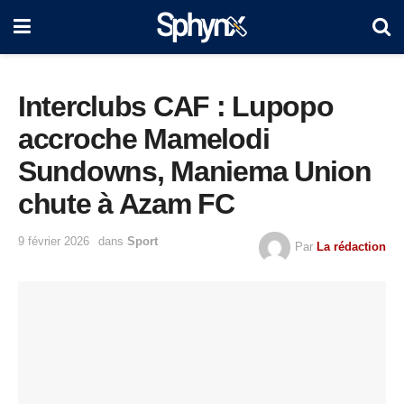
Interclubs CAF : Lupopo
accroche Mamelodi
Sundowns, Maniema Union
chute à Azam FC
9 février 2026
dans
Sport
Par
La rédaction