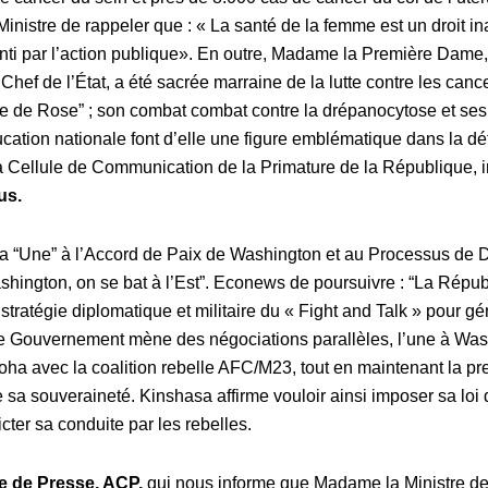
nistre de rappeler que :
«
La santé de la femme est un droit in
nti par l’action publique
». En outre, Madame la Première Dame,
hef de l’État, a été sacrée marraine de la lutte contre les can
ne de Rose” ; son combat combat contre la drépanocytose et ses i
ducation nationale font d’elle une figure emblématique dans la 
la Cellule de Communication de la Primature de la République, 
us
.
a “Une” à l’Accord de Paix de Washington et au Processus de Do
hington, on se bat à l’Est”. Econews de poursuivre : “
La Répub
tratégie diplomatique et militaire du « Fight and Talk » pour gére
 Le Gouvernement mène des négociations parallèles, l’une à Was
ha avec la coalition rebelle AFC/M23, tout en maintenant la pres
e sa souveraineté. Kinshasa affirme vouloir ainsi imposer sa loi
icter sa conduite par les rebelles.
 de Presse, ACP,
qui nous informe que Madame
la Ministre d