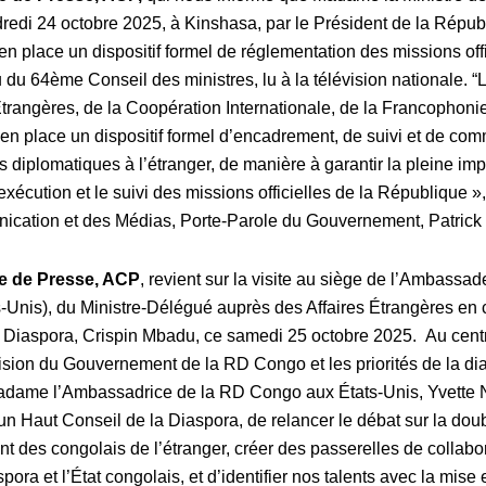
ndredi 24 octobre 2025, à Kinshasa, par le Président de la Répub
en place un dispositif formel de réglementation des missions offic
u
du 64ème Conseil
des ministres, lu à la télévision nationale. “L
Étrangères, de la Coopération Internationale, de la Francophoni
e en place un dispositif formel d’encadrement, de suivi et de co
s diplomatiques à l’étranger, de manière à garantir la pleine imp
’exécution et le suivi des missions officielles de la République »
nication et des Médias, Porte-Parole du Gouvernement, Patric
e de Presse, ACP
,
revient sur la visite au siège de l’Ambassa
Unis), du Ministre-Délégué auprès des Affaires Étrangères en 
a Diaspora, Crispin Mbadu, ce samedi 25 octobre 2025. Au cen
vision du Gouvernement de la RD Congo et les priorités de la di
adame l’Ambassadrice de la RD Congo aux États-Unis, Yvette 
un Haut Conseil de la Diaspora, de relancer le débat sur la doub
ent des congolais de l’étranger, créer des passerelles de collabora
spora et l’État congolais, et d’identifier nos talents avec la mis