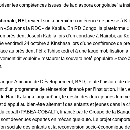
oriser les compétences issues de la diaspora congolaise
” a ins
tionale, RFI
, revient sur la première conférence de presse à K
ion «Sauvons la RDC» de Kabila. En RD Congo, la plateforme 
cien président Joseph Kabila lors d’un conclave à Nairobi, au Ke
tée vendredi 24 octobre à Kinshasa lors d’une conférence de pre
ace au président Félix Tshisekedi et à une large mobilisation à t
uvement dit vouloir « restaurer la souveraineté populaire » face 
e.
Banque Africaine de Développement, BAD
, relate l’histoire de
t d’un programme de réinsertion financé par l’Institution. Hier, e
 du Haut Katanga, aujourd’hui, le destin des deux jeunes femme
 d’appui au bien-être alternatif des enfants et jeunes dans la c
du cobalt (PABEA-COBALT), financé par le Groupe de la Banqu
sont devenues expertes en mécanique-auto. Le projet comporte
rtion sociale des enfants et la reconversion socio-économique de