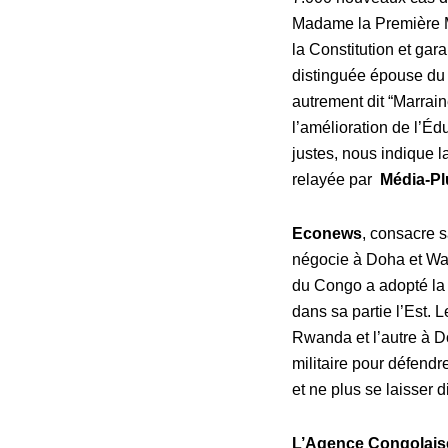
Madame la Première Mi
la Constitution et gara
distinguée épouse du C
autrement dit “Marrai
l’amélioration de l’É
justes, nous indique 
relayée par
Média-Pl
Econews
, consacre s
négocie à Doha et Was
du Congo a adopté la s
dans sa partie l’Est.
Rwanda et l’autre à Do
militaire pour défendr
et ne plus se laisser d
L’Agence Congolaise