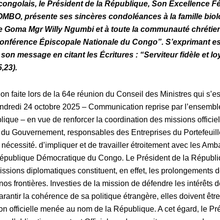
ongolais, le Président de la République, Son Excellence Fé
O, présente ses sincères condoléances à la famille biol
e Goma Mgr Willy Ngumbi et à toute la communauté chrétie
Conférence Épiscopale Nationale du Congo
”. S’exprimant e
son message en citant les Écritures :
“Serviteur fidèle et lo
5,23).
ion
faite lors de la 64e réunion du Conseil des Ministres qui s’es
vendredi 24 octobre 2025 – Communication reprise par l’ensembl
blique –
en
vue de renforcer la coordination des missions officiell
du Gouvernement, responsables des Entreprises du Portefeuill
a nécessité. d’impliquer et de travailler étroitement avec les A
République Démocratique du Congo. Le Président de la Républi
sions diplomatiques constituent, en effet, les prolongements d
os frontières. Investies de la mission de défendre les intérêts de
arantir la cohérence de sa politique étrangère, elles doivent êtr
on officielle menée au nom de la République. A cet égard, le Pr