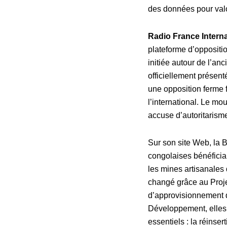
des données pour val
Radio France Interna
plateforme d’opposit
initiée autour de l’an
officiellement présen
une opposition ferme f
l’international. Le mo
accuse d’autoritarism
Sur son site Web,
la 
congolaises bénéfician
les mines artisanales
changé grâce au Projet
d’approvisionnement 
Développement, elles 
essentiels : la réinse