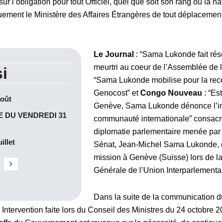
ur l’obligation pour tout Officiel, quel que soit son rang ou la n
ement le Ministère des Affaires Étrangères de tout déplacement o
Le Journal
: “Sama Lukonde fait ré
meurtri au coeur de l’Assemblée de 
i
“Sama Lukonde mobilise pour la re
Genocost
” et
Congo Nouveau
: “Es
août
Genève, Sama Lukonde dénonce l’ind
 DU VENDREDI 31
communauté internationale” consacre
diplomatie parlementaire menée par 
illet
Sénat, Jean-Michel Sama Lukonde, d
mission à Genève (Suisse) lors de 
Générale de l’Union Interparlementai
Dans la suite de la communication d
Intervention faite lors du Conseil des Ministres du 24 octobre