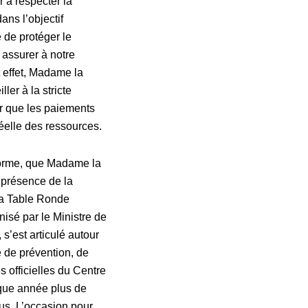
 à respecter la
ns l’objectif
 de protéger le
 assurer à notre
 effet, Madame la
er à la stricte
r que les paiements
réelle des ressources.
forme, que Madame la
 présence de la
la Table Ronde
isé par le Ministre de
’est articulé autour
e de prévention, de
officielles du Centre
que année plus de
us. L’occasion pour