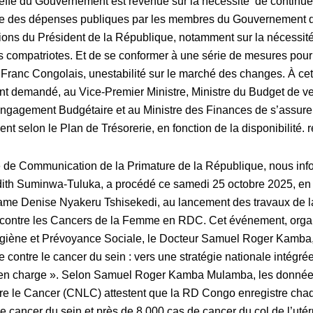
effe du Gouvernement est revenue sur la nécessité de continuer
ne des dépenses publiques par les membres du Gouvernement da
tions du Président de la République, notamment sur la nécessité
s compatriotes. Et de se conformer à une série de mesures pour
e Franc Congolais,
une
stabilité
sur le marché des changes. À cet
 demandé, au Vice-Premier Ministre, Ministre du Budget de veill
ngagement Budgétaire et au Ministre des Finances de s’assure
nt selon le Plan de Trésorerie, en fonction de la disponibilité. 
e de Communication de la Primature de la République
, nous in
dith Suminwa-Tuluka, a procédé ce samedi 25 octobre 2025, en
e Denise Nyakeru Tshisekedi, au lancement des travaux de 
e contre les Cancers de la Femme en RDC. Cet événement, organ
giène et Prévoyance Sociale, le Docteur Samuel Roger Kamba, s
contre le cancer du sein : vers une stratégie nationale intégré
e en charge ». Selon Samuel Roger Kamba Mulamba, les données 
re le
Cancer
(CNLC) attestent que la RD Congo enregistre cha
 cancer du sein et près de 8.000 cas de cancer du col de l’utér