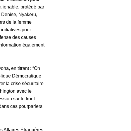
aliénable, protégé par
 Denise, Nyakeru,
cers de la femme
nitiatives pour
défense des causes
information également
ha, en titrant : “On
lique Démocratique
r la crise sécuritaire
hington avec le
sion sur le front
 dans ces pourparlers
es Affaires Étrangères