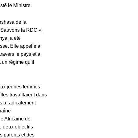
isté le Ministre.
inshasa de la
« Sauvons la RDC »,
nya, a été
sse. Elle appelle à
ravers le pays et à
à un régime qu’il
 deux jeunes femmes
lles travaillaient dans
s a radicalement
haîne
e Africaine de
 deux objectifs
s parents et des