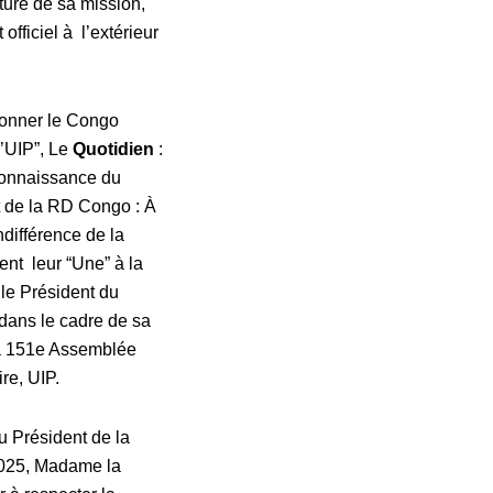
ature de sa mission,
fficiel à l’extérieur
sonner le Congo
l’UIP”,
Le
Quotidien
:
connaissance du
t de la RD Congo : À
ifférence de la
nt leur “Une” à la
le Président du
ans le cadre de sa
la 151e Assemblée
re, UIP.
u Président de la
 2025, Madame la