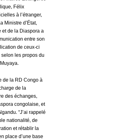
lique, Félix
ielles à l’étranger,
a Ministre d’État,
e et de la Diaspora a
mmunication entre son
lication de ceux-ci
, selon les propos du
k Muyaya.
de de la RD Congo à
charge de la
tre des échanges,
aspora congolaise, et
Ngandu. “
J’ai rappelé
le nationalité, de
tion et rétablir la
e en place d’une base