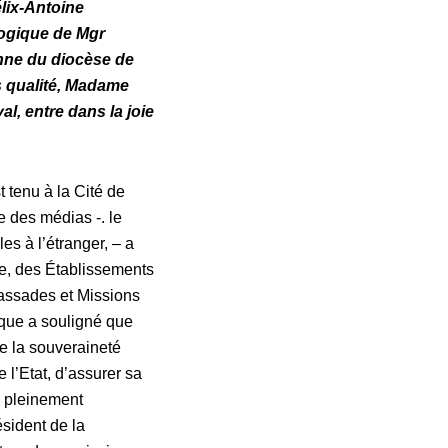
lix-Antoine
ogique de Mgr
nne du diocèse de
s qualité, Madame
yal, entre dans la joie
t tenu à la Cité de
e des médias -.
le
es à l’étranger, – a
e, des Établissements
mbassades et Missions
que a souligné que
e la souveraineté
 l’Etat, d’assurer sa
e pleinement
ésident de la