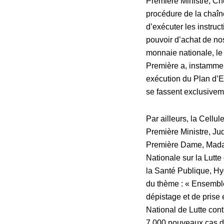
Première
Ministre
, Ch
procédure de la chaî
d’exécuter les instruc
pouvoir d’achat de no
monnaie nationale, l
Première a, instamment
exécution du Plan d’E
se fassent exclusiveme
Par ailleurs,
la
Cellul
Première Ministre, Ju
Première Dame, Madam
Nationale sur la Lutt
la Santé Publique, Hy
du thème : « Ensemble 
dépistage et de pris
National
de
Lutte
cont
7.000 nouveaux cas de