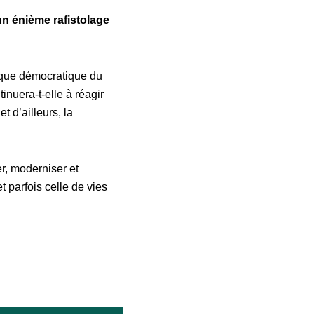
un énième rafistolage
ique démocratique du
inuera-t-elle à réagir
 d’ailleurs, la
er, moderniser et
t parfois celle de vies