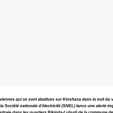
uviennes qui se sont abattues sur Kinshasa dans la nuit du 
la Société nationale d’électricité (SNEL) lance une alerte inq
 située dans les quartiers Bikinda-Lubudi de la commune d