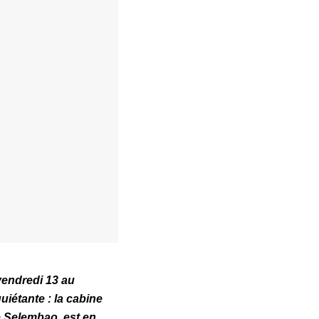
vendredi 13 au
uiétante : la cabine
e Selembao, est en