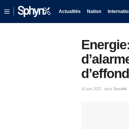
Actualités
Nation
Internatio
Energie:
d’alarm
d’effon
16 juin 2025
dans
Société