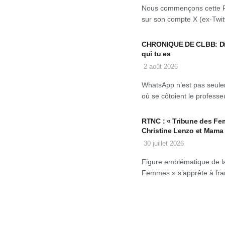
Nous commençons cette 
sur son compte X (ex-Twitt
CHRONIQUE DE CLBB: Dis-
qui tu es
2 août 2026
WhatsApp n’est pas seulem
où se côtoient le professeu
RTNC : « Tribune des Fe
Christine Lenzo et Mama
30 juillet 2026
Figure emblématique de la
Femmes » s’apprête à fran