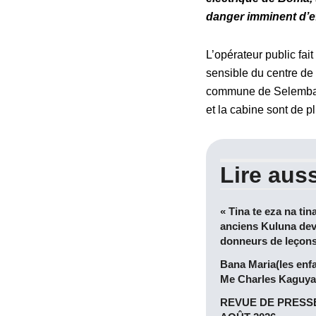
danger imminent d’e
L’opérateur public fai
sensible du centre de 
commune de Selembao, 
et la cabine sont de 
Lire auss
« Tina te eza na tin
anciens Kuluna dev
donneurs de leçon
Bana Maria(les enf
Me Charles Kaguya
REVUE DE PRESSE