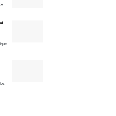
ce
ai
rique
des