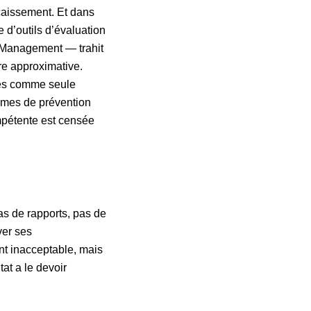
caissement. Et dans
 d’outils d’évaluation
Management — trahit
re approximative.
ves comme seule
ismes de prévention
mpétente est censée
as de rapports, pas de
ver ses
nt inacceptable, mais
tat a le devoir