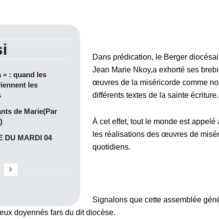
i
Dans prédication, le Berger diocésain
Jean Marie Nkoy,a exhorté ses brebis
a » : quand les
œuvres de la miséricorde comme n
iennent les
s
différents textes de la sainte écriture.
ants de Marie(Par
)
À cet effet, tout le monde est appelé
les réalisations des œuvres de misé
 DU MARDI 04
quotidiens.
Signalons que cette assemblée géné
ux doyennés fars du dit diocèse.