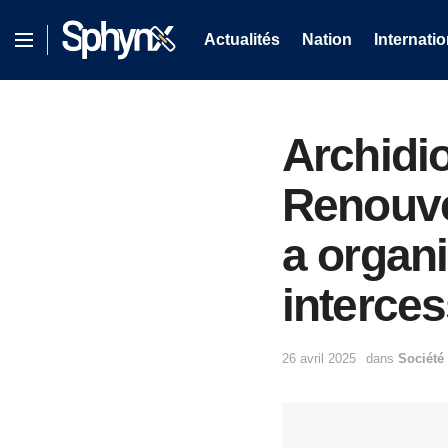
Actualités
Nation
Internatio
Archidi
Renouve
a organi
interce
26 avril 2025
dans
Société