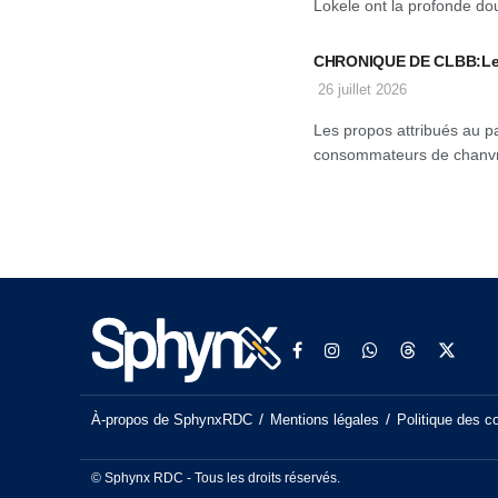
Lokele ont la profonde dou
CHRONIQUE DE CLBB:Le c
26 juillet 2026
Les propos attribués au p
consommateurs de chanvre
À-propos de SphynxRDC
Mentions légales
Politique des c
© Sphynx RDC - Tous les droits réservés.