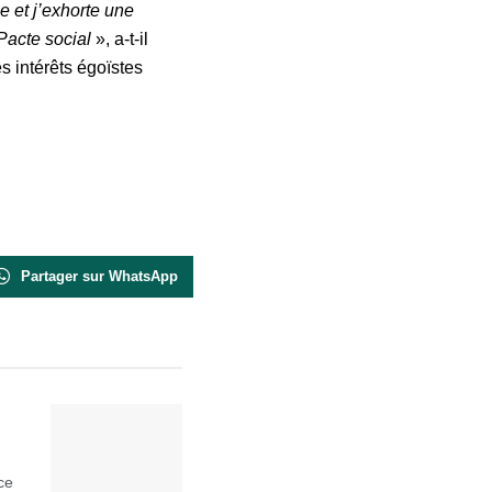
 et j’exhorte une
 Pacte social
», a-t-il
es intérêts égoïstes
Partager sur WhatsApp
ce