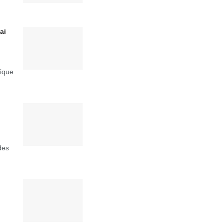
ai
rique
des