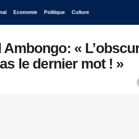
nal
Economie
Politique
Culture
l Ambongo: « L’obscur
as le dernier mot ! »