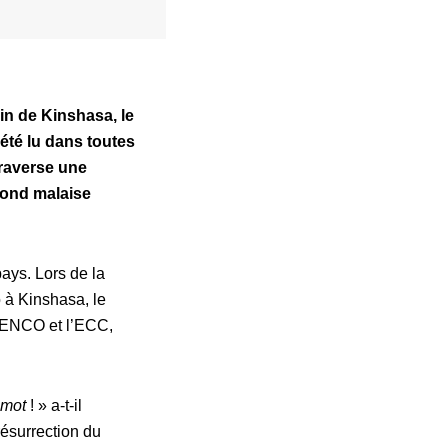
in de Kinshasa, le
été lu dans toutes
traverse une
fond malaise
pays. Lors de la
 à Kinshasa, le
a CENCO et l’ECC,
 mot
! » a-t-il
résurrection du