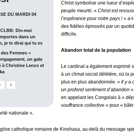
Christ symbolise une lueur d’espé
peuple meurtri. «
Christ est ressusc
SE DU MARDI 04
l’espérance pour notre pays
! » a-t
des fidèles éprouvés par un quotid
CLBB: Dis-moi
difficile.
omportes dans un
je te dirai qui tu es
Abandon total de la population
e des Femmes »
’engagement, un gala
à Christine Lenzo et
Le cardinal a également exprimé s
ka
à un climat social délétère, où la 
plus en plus abandonnée. «
Il y a
un profond sentiment d’abandon
»,
en appelant les Congolais à «
dép
souffrance collective
» pour « bâti
rité nationale ».
glise catholique romaine de Kinshasa, au-delà du message spiri