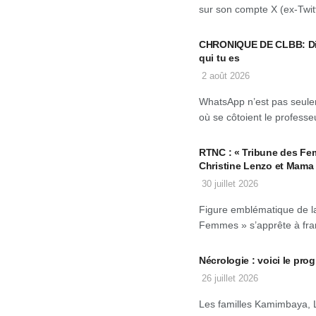
sur son compte X (ex-Twitt
CHRONIQUE DE CLBB: Dis-
qui tu es
2 août 2026
WhatsApp n’est pas seulem
où se côtoient le professeu
RTNC : « Tribune des Fe
Christine Lenzo et Mama
30 juillet 2026
Figure emblématique de la
Femmes » s’apprête à fran
Nécrologie : voici le 
26 juillet 2026
Les familles Kamimbaya, 