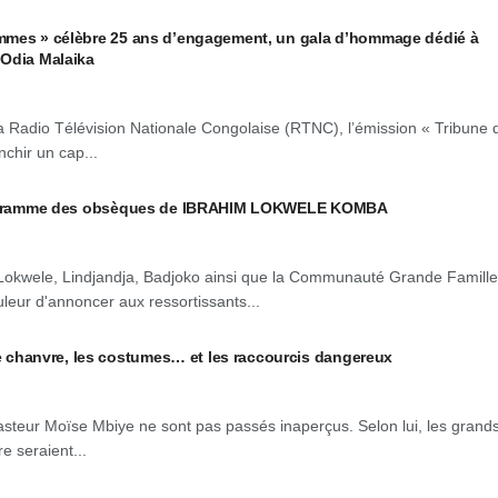
mmes » célèbre 25 ans d’engagement, un gala d’hommage dédié à
 Odia Malaika
 Radio Télévision Nationale Congolaise (RTNC), l’émission « Tribune 
chir un cap...
programme des obsèques de IBRAHIM LOKWELE KOMBA
Lokwele, Lindjandja, Badjoko ainsi que la Communauté Grande Famille
leur d'annoncer aux ressortissants...
hanvre, les costumes… et les raccourcis dangereux
asteur Moïse Mbiye ne sont pas passés inaperçus. Selon lui, les grand
 seraient...