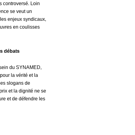
s controversé. Loin
ence se veut un
 les enjeux syndicaux,
uvres en coulisses
es débats
au sein du SYNAMED,
our la vérité et la
des slogans de
rix et la dignité ne se
ure et de défendre les