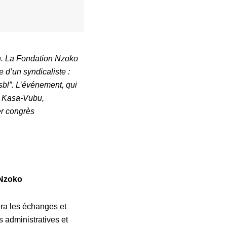
3h. La Fondation Nzoko
d’un syndicaliste :
bl”. L’événement, qui
& Kasa-Vubu,
er congrès
 Nzoko
era les échanges et
s administratives et