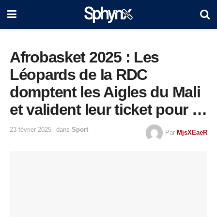
Afrobasket 2025 : Les
Léopards de la RDC
domptent les Aigles du Mali
et valident leur ticket pour la
phase finale en Angola
23 février 2025
dans
Sport
Par
MjsXEaeR