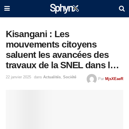
Kisangani : Les
mouvements citoyens
saluent les avancées des
travaux de la SNEL dans la
gestion de fonds Frivao
22 janvier 2025
dans
Actualités
,
Société
Par
MjsXEaeR