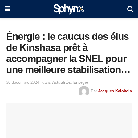
Énergie : le caucus des élus
de Kinshasa prêt à
accompagner la SNEL pour
une meilleure stabilisation et
amélioration en fourniture
30 décembre 2024
dans
Actualités
,
Énergie
d’électricité(vidéos)
Par
Jacques Kalokola