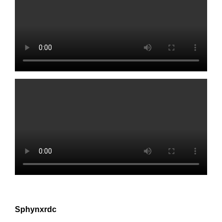
Sphynxrdc