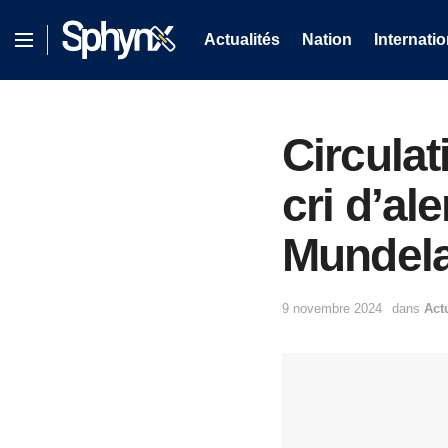
Actualités
Nation
Internatio
Circulat
cri d’al
Mundela
9 novembre 2024
dans
Act