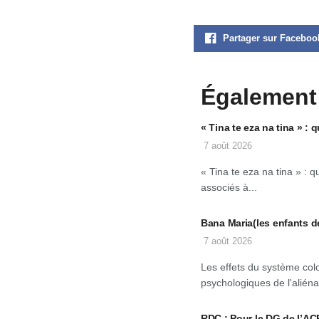
Partager sur Faceboo
Également
« Tina te eza na tina » 
7 août 2026
« Tina te eza na tina » :
associés à...
Bana Maria(les enfants d
7 août 2026
Les effets du système col
psychologiques de l'aliéna
RDC : Pour le DG de l’ACP, 