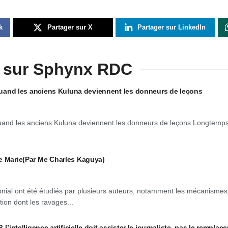
k
Partager sur X
Partager sur LinkedIn
 sur Sphynx RDC
: quand les anciens Kuluna deviennent les donneurs de leçons
 quand les anciens Kuluna deviennent les donneurs de leçons Longtemp
e Marie(Par Me Charles Kaguya)
onial ont été étudiés par plusieurs auteurs, notamment les mécanismes
tion dont les ravages...
l’intelligence artificielle doit assister le journaliste, pas le remplace