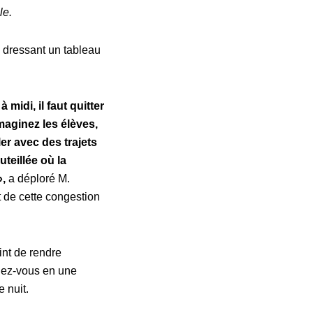
le.
mé, dressant un tableau
 midi, il faut quitter
maginez les élèves,
ler avec des trajets
teillée où la
»,
a déploré M.
 de cette congestion
int de rendre
ndez-vous en une
e nuit.