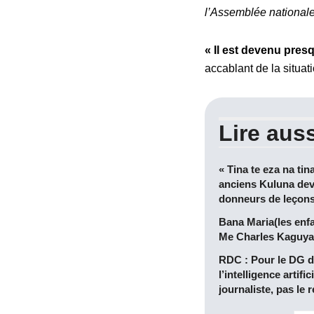
l’Assemblée nationale 
« Il est devenu pre
accablant de la situati
Lire auss
« Tina te eza na tin
anciens Kuluna dev
donneurs de leçon
Bana Maria(les enf
Me Charles Kaguya
RDC : Pour le DG d
l’intelligence artific
journaliste, pas le 