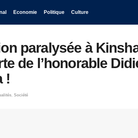
nal
Economie
Politique
Culture
ion paralysée à Kinsha
erte de l’honorable Didi
 !
ualités
,
Société