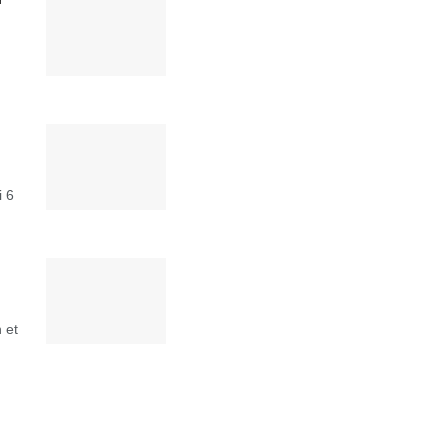
i 6
 et