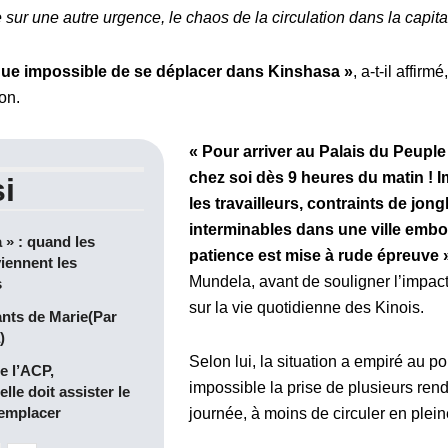
sur une autre urgence, le chaos de la circulation dans la capita
sque impossible de se déplacer dans Kinshasa »
, a-t-il affir
on.
« Pour arriver au Palais du Peuple à
chez soi dès 9 heures du matin ! I
i
les travailleurs, contraints de jong
interminables dans une ville embou
a » : quand les
patience est mise à rude épreuve 
iennent les
Mundela, avant de souligner l’impact
s
sur la vie quotidienne des Kinois.
ants de Marie(Par
)
Selon lui, la situation a empiré au po
e l’ACP,
impossible la prise de plusieurs re
ielle doit assister le
remplacer
journée, à moins de circuler en plein