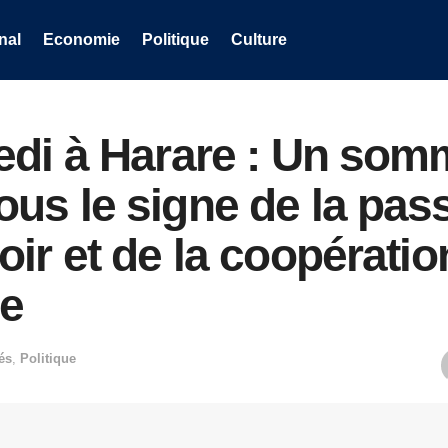
nal
Economie
Politique
Culture
edi à Harare : Un somm
us le signe de la pas
ir et de la coopératio
le
és
,
Politique