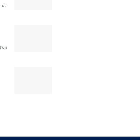
 et
d’un