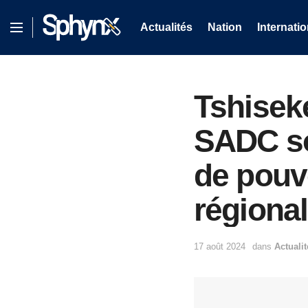
Actualités
Nation
Internatio
Tshisek
SADC so
de pouvo
régiona
17 août 2024
dans
Actualit