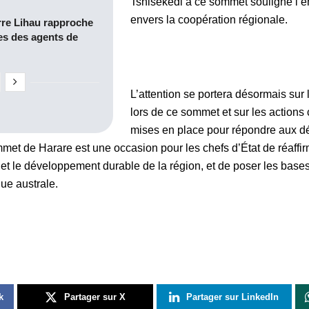
Tshisekedi à ce sommet souligne l
envers la coopération régionale.
rre Lihau rapproche
es des agents de
L’attention se portera désormais sur 
lors de ce sommet et sur les actions 
mises en place pour répondre aux d
mmet de Harare est une occasion pour les chefs d’État de réaff
et le développement durable de la région, et de poser les bases
que australe.
k
Partager sur X
Partager sur LinkedIn