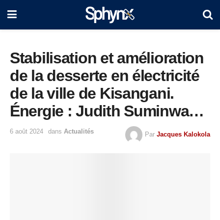
Stabilisation et amélioration
de la desserte en électricité
de la ville de Kisangani.
Énergie : Judith Suminwa
promet d’accompagner la
6 août 2024
dans
Actualités
Par
Jacques Kalokola
SNEL SA